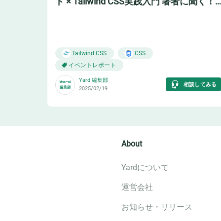
ド × Tailwind CSS実践入門 著者に聞く！
負債にならないCSSの書き方とは
🖥️
Tailwind CSS
CSS
イベントレポート
Yard 編集部
相談してみる
2025/02/19
About
Yardについて
運営会社
お知らせ・リリース