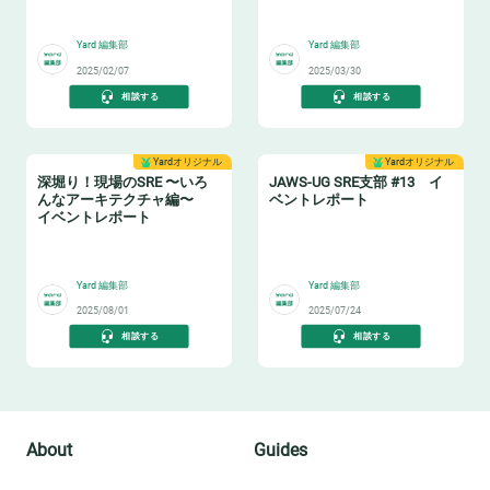
🖥️
🫰
Yard 編集部
Yard 編集部
2025/02/07
2025/03/30
相談する
相談する
Yardオリジナル
Yardオリジナル
深堀り！現場のSRE 〜いろ
JAWS-UG SRE支部 #13 イ
んなアーキテクチャ編〜
ベントレポート
イベントレポート
🏗️
🦈
Yard 編集部
Yard 編集部
2025/08/01
2025/07/24
相談する
相談する
About
Guides