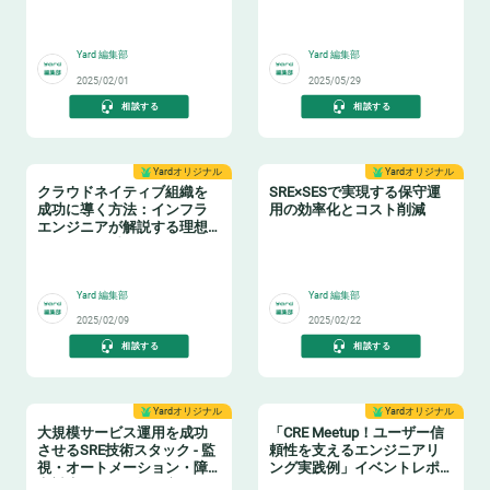
ムまで
～ レポート
📢
⤴️
Yard 編集部
Yard 編集部
2025/02/01
2025/05/29
相談する
相談する
Yardオリジナル
Yardオリジナル
クラウドネイティブ組織を
SRE×SESで実現する保守運
成功に導く方法：インフラ
用の効率化とコスト削減
エンジニアが解説する理想
的DevOps体制
🌥️
🤓
Yard 編集部
Yard 編集部
2025/02/09
2025/02/22
相談する
相談する
Yardオリジナル
Yardオリジナル
大規模サービス運用を成功
「CRE Meetup！ユーザー信
させるSRE技術スタック - 監
頼性を支えるエンジニアリ
視・オートメーション・障
ング実践例」イベントレポ
害対応ツールの選び方
ート