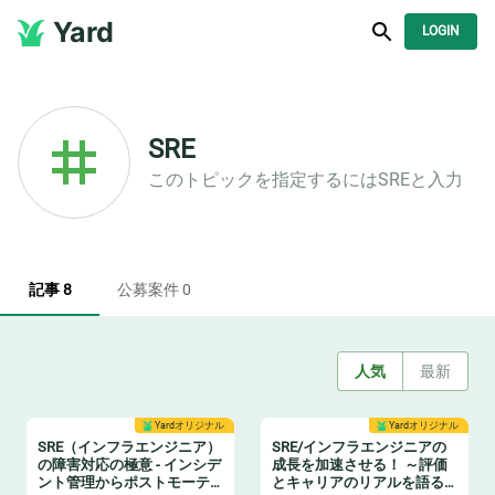
Yard
LOGIN
SRE
このトピックを指定するには
SRE
と入力
記事 8
公募案件 0
人気
最新
Yardオリジナル
Yardオリジナル
SRE（インフラエンジニア）
SRE/インフラエンジニアの
の障害対応の極意 - インシデ
成長を加速させる！ ～評価
ント管理からポストモーテ
とキャリアのリアルを語る