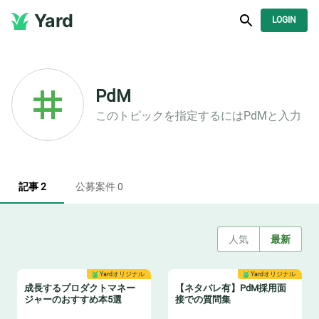
Yard
LOGIN
PdM
このトピックを指定するには
PdM
と入力
記事 2
公募案件 0
人気
最新
Yardオリジナル
Yardオリジナル
成長するプロダクトマネー
【ネタバレ有】PdM採用面
ジャーのおすすめ本5選
接での質問集