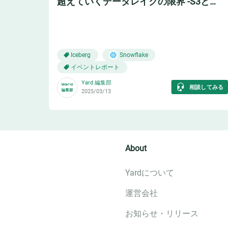
超えていくデータレイクの限界 -S3と
Snowflake活用事例-
🧊
Iceberg
Snowflake
イベントレポート
Yard 編集部
相談してみる
2025/03/13
About
Yardについて
運営会社
お知らせ・リリース