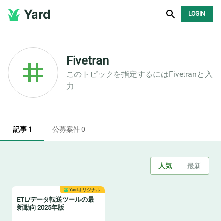
Yard
LOGIN
Fivetran
このトピックを指定するには
Fivetran
と入
力
記事 1
公募案件 0
人気
最新
Yardオリジナル
ETL/データ転送ツールの最
新動向 2025年版