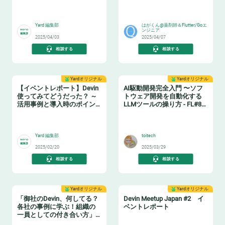
🤖
🧙‍♂️
Yard 編集部
はがくん@薬剤師＆Flutter/Goエ
ンジニア
2025/04/03
2025/04/07
相談する
相談する
Yardオリジナル
Yardオリジナル
【イベントレポート】Devin
AI駆動開発完全入門 〜ソフ
使ってみてどうだった？ ～
トウェア開発を自動化する
活用事例と導入時のポイン
LLMツールの操り方 - FL#87
ト～
イベントレポート
🤖
🤖
Yard 編集部
toitech
2025/02/20
2025/03/29
相談する
相談する
Yardオリジナル
Yardオリジナル
「御社のDevin、何してる？
Devin Meetup Japan #2 イ
各社の事例に学ぶ！組織の
ベントレポート
一員としての付き合い方」
イベントレポート