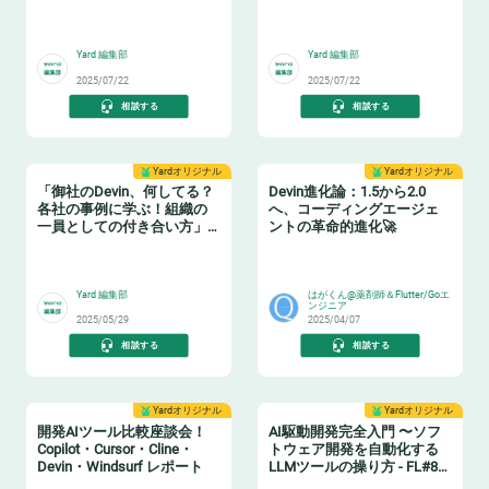
🤝
🤝
Yard 編集部
Yard 編集部
2025/07/22
2025/07/22
相談する
相談する
Yardオリジナル
Yardオリジナル
「御社のDevin、何してる？
Devin進化論：1.5から2.0
各社の事例に学ぶ！組織の
へ、コーディングエージェ
一員としての付き合い方」
ントの革命的進化🚀
イベントレポート
🤝
🧙‍♂️
Yard 編集部
はがくん@薬剤師＆Flutter/Goエ
ンジニア
2025/05/29
2025/04/07
相談する
相談する
Yardオリジナル
Yardオリジナル
開発AIツール比較座談会！
AI駆動開発完全入門 〜ソフ
Copilot・Cursor・Cline・
トウェア開発を自動化する
Devin・Windsurf レポート
LLMツールの操り方 - FL#87
イベントレポート