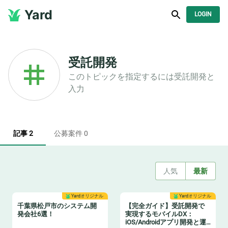
Yard
LOGIN
受託開発
このトピックを指定するには
受託開発
と
入力
記事 2
公募案件 0
人気
最新
Yardオリジナル
Yardオリジナル
千葉県松戸市のシステム開
【完全ガイド】受託開発で
発会社6選！
実現するモバイルDX：
iOS/Androidアプリ開発と運