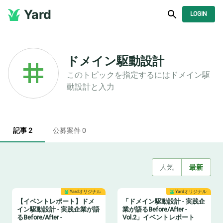
Yard
LOGIN
ドメイン駆動設計
このトピックを指定するには
ドメイン駆
動設計
と入力
記事 2
公募案件 0
人気
最新
Yardオリジナル
Yardオリジナル
【イベントレポート】ドメ
「ドメイン駆動設計 - 実践企
イン駆動設計 - 実践企業が語
業が語るBefore/After -
るBefore/After -
Vol.2」イベントレポート