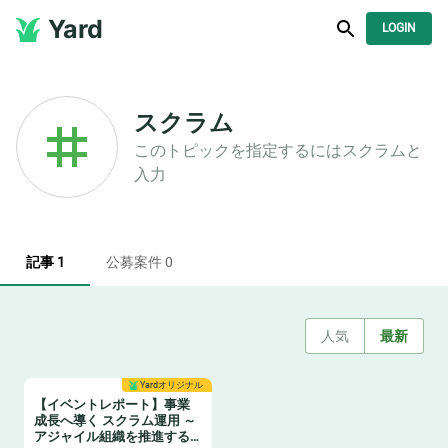
Yard
LOGIN
スクラム
このトピックを指定するには
スクラム
と
入力
記事 1
公募案件 0
人気
最新
Yardオリジナル
【イベントレポート】事業
成長へ導く スクラム運用 ～
アジャイル組織を推進する