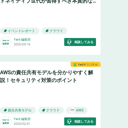
ドネイティブ世代が習得すべき本質的な
マインド~ レポート
☁️
イベントレポート
クラウド
Yard 編集部
相談してみる
2025/03/16
Yardオリジナル
AWSの責任共有モデルを分かりやすく解
説！セキュリティ対策のポイント
🈹
責任共有モデル
クラウド
AWS
Yard 編集部
相談してみる
2025/02/01