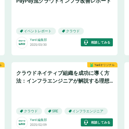
PayPay流クラウドインフラ改善レポート
🌥️
イベントレポート
クラウド
Yard 編集部
相談してみる
2025/03/30
ル
Yardオリジナル
クラウドネイティブ組織を成功に導く方
法：インフラエンジニアが解説する理想
的DevOps体制
🌥️
クラウド
インフラエンジニア
SRE
Yard 編集部
相談してみる
2025/02/09