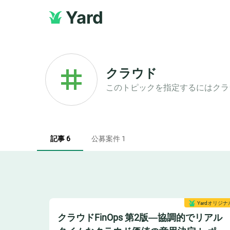
Yard
クラウド
このトピックを指定するには
クラ
記事 6
公募案件 1
Yardオリジナ
クラウドFinOps 第2版―協調的でリアル