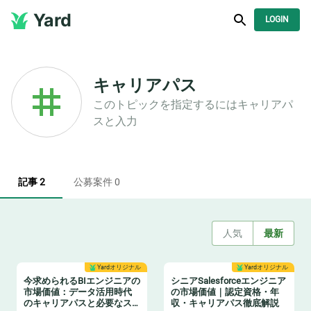
Yard
LOGIN
キャリアパス
このトピックを指定するには
キャリアパ
ス
と入力
記事 2
公募案件 0
人気
最新
Yardオリジナル
Yardオリジナル
今求められるBIエンジニアの
シニアSalesforceエンジニア
市場価値：データ活用時代
の市場価値｜認定資格・年
のキャリアパスと必要なス
収・キャリアパス徹底解説