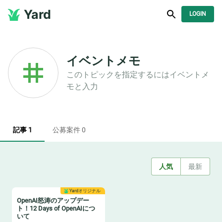
Yard
LOGIN
イベントメモ
このトピックを指定するには
イベントメ
モ
と入力
記事 1
公募案件 0
人気
最新
Yardオリジナル
OpenAI怒涛のアップデー
ト！12 Days of OpenAIにつ
いて