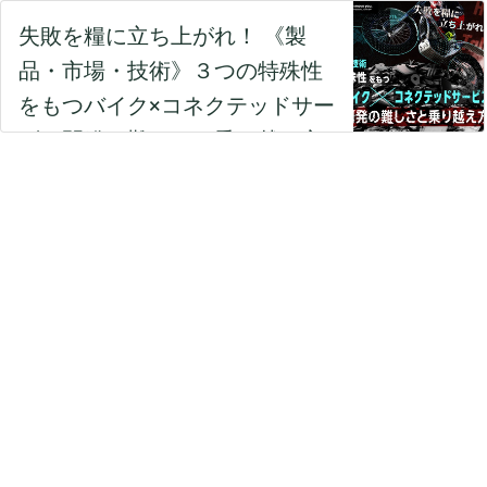
失敗を糧に立ち上がれ！ 《製
品・市場・技術》３つの特殊性
をもつバイク×コネクテッドサー
ビス開発の難しさと乗り越え方
Honda Tech Talks#9 - TECH
PLAY