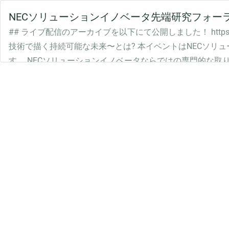
NECソリューションイノベータ先端研究フォーラム〜
## ライブ配信のアーカイブを以下にて公開しました！ https://
技術で描く持続可能な未来〜とは? 本イベントはNECソリュ
す。 NECソリューションイノベータならではの専門的な取
セッションを多数ご用意しておりますので、ぜひご参加ください
increments.connpass.com