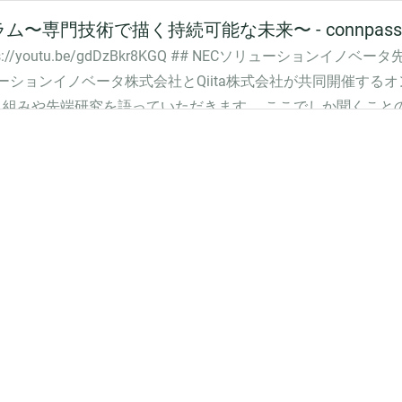
専門技術で描く持続可能な未来〜 - connpass
youtu.be/gdDzBkr8KGQ ## NECソリューションイノ
ーションイノベータ株式会社とQiita株式会社が共同開催する
り組みや先端研究を語っていただきます。 ここでしか聞くこと
！ # こんな方におすすめ 以下のような内容に興味のある方や